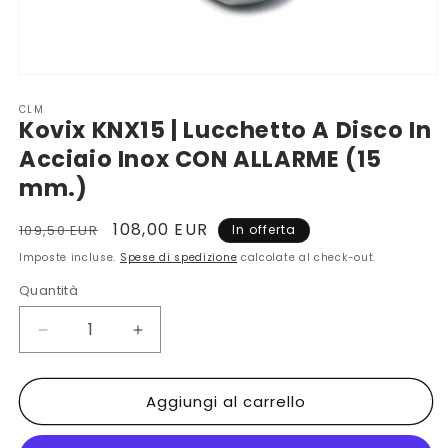
Apri
contenuti
CLM
multimediali
Kovix KNX15 | Lucchetto A Disco In
1
in
Acciaio Inox CON ALLARME (15
finestra
modale
mm.)
Prezzo
Prezzo
108,00 EUR
109,50 EUR
In offerta
di
scontato
Imposte incluse.
Spese di spedizione
calcolate al check-out.
listino
Quantità
Diminuisci
Aumenta
quantità
quantità
per
per
Aggiungi al carrello
Kovix
Kovix
KNX15
KNX15
|
|