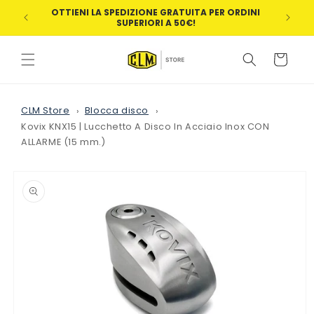
Vai
OTTIENI LA SPEDIZIONE GRATUITA PER ORDINI
direttamente
BEN
SUPERIORI A 50€!
ai contenuti
Carrello
CLM Store
Blocca disco
Kovix KNX15 | Lucchetto A Disco In Acciaio Inox CON
ALLARME (15 mm.)
Passa alle
informazioni
sul
prodotto