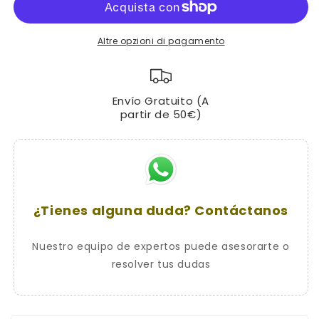
Lucchetto
Lucchetto
A
A
Disco
Disco
Altre opzioni di pagamento
In
In
Acciaio
Acciaio
Inox
Inox
Envío Gratuito (A
CON
CON
partir de 50€)
ALLARME
ALLARME
(15
(15
mm.)
mm.)
¿Tienes alguna duda? Contáctanos
Nuestro equipo de expertos puede asesorarte o
resolver tus dudas