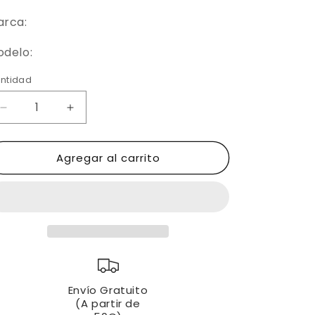
arca:
delo:
ntidad
Reducir
Aumentar
cantidad
cantidad
para
para
Agregar al carrito
MBK
MBK
FLAME
FLAME
125cc.
125cc.
(2004
(2004
-
-
-
-
&gt;)
&gt;)
|
|
CLM
CLM
Envío Gratuito
Antirrobo
Antirrobo
(A partir de
de
de