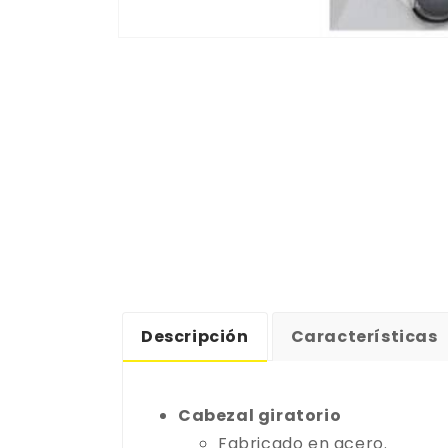
Abrir
elemento
multimedia
1
en
una
ventana
modal
Descripción
Características
Cabezal giratorio
Fabricado en acero.