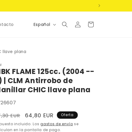
Iniciar
Idioma
Carrito
Español
ntacto
sesión
C llave plana
M
BK FLAME 125cc. (2004 --
) | CLM Antirrobo de
anillar CHIC llave plana
U:
726607
recio
Precio
64,80 EUR
7,30 EUR
Oferta
abitual
de
puesto incluido. Los
gastos de envío
se
lculan en la pantalla de pago.
oferta