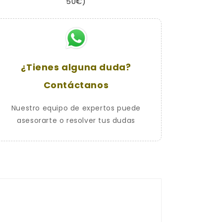
50€)
Manillar
Manillar
CHIC
CHIC
llave
llave
plana
plana
¿Tienes alguna duda?
Contáctanos
Nuestro equipo de expertos puede
asesorarte o resolver tus dudas