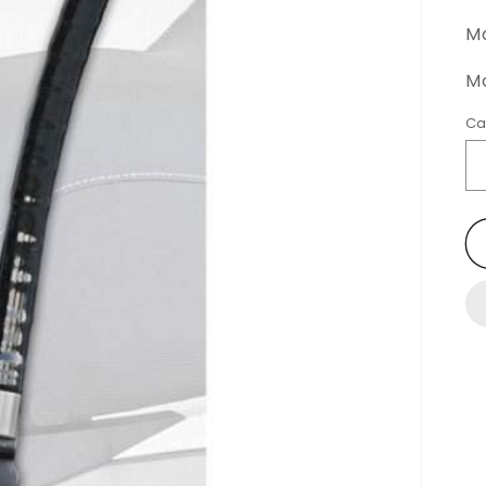
M
Mo
Ca