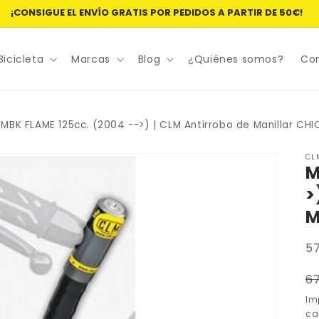
¡CONSIGUE EL ENVÍO GRATIS POR PEDIDOS A PARTIR DE 50€!
Bicicleta
Marcas
Blog
¿Quiénes somos?
Co
MBK FLAME 125cc. (2004 -->) | CLM Antirrobo de Manillar CHI
CL
M
>
M
SK
5
P
6
h
Im
ca