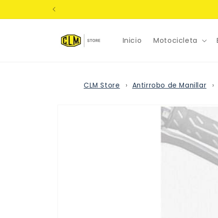
Ir
directamente
al contenido
Inicio
Motocicleta
CLM Store
Antirrobo de Manillar
Ir
directamente
a la
información
del producto