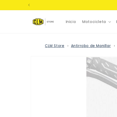
Ir
directamente
al contenido
Inicio
Motocicleta
CLM Store
Antirrobo de Manillar
Ir
directamente
a la
información
del producto