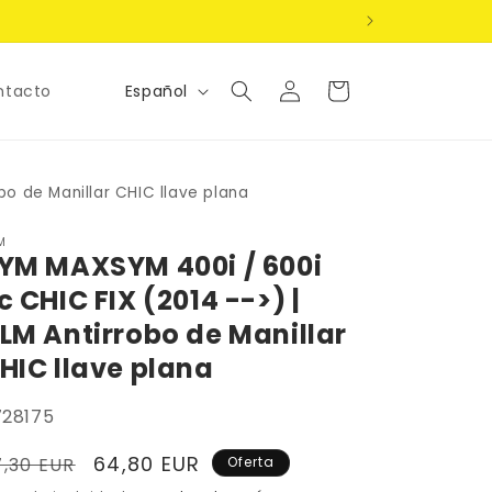
Iniciar
Idioma
Carrito
Español
ntacto
sesión
bo de Manillar CHIC llave plana
M
YM MAXSYM 400i / 600i
c CHIC FIX (2014 -->) |
LM Antirrobo de Manillar
HIC llave plana
U:
728175
recio
Precio
64,80 EUR
7,30 EUR
Oferta