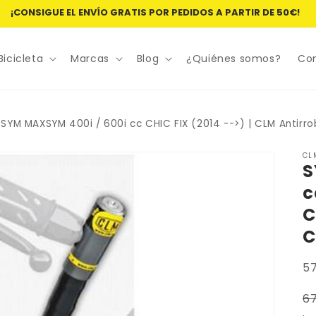
¡CONSIGUE EL ENVÍO GRATIS POR PEDIDOS A PARTIR DE 50€!
Bicicleta
Marcas
Blog
¿Quiénes somos?
Co
SYM MAXSYM 400i / 600i cc CHIC FIX (2014 -->) | CLM Antirro
CL
S
c
C
C
SK
5
P
6