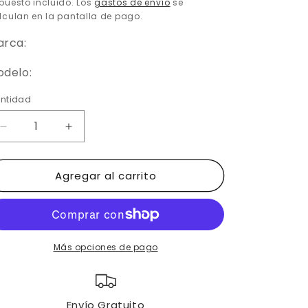
abitual
de
puesto incluido. Los
gastos de envío
se
lculan en la pantalla de pago.
oferta
arca:
delo:
ntidad
Reducir
Aumentar
cantidad
cantidad
para
para
Agregar al carrito
SYM
SYM
MAXSYM
MAXSYM
400i
400i
/
/
600i
600i
cc
cc
Más opciones de pago
CHIC
CHIC
FIX
FIX
(2014
(2014
Envío Gratuito
-
-