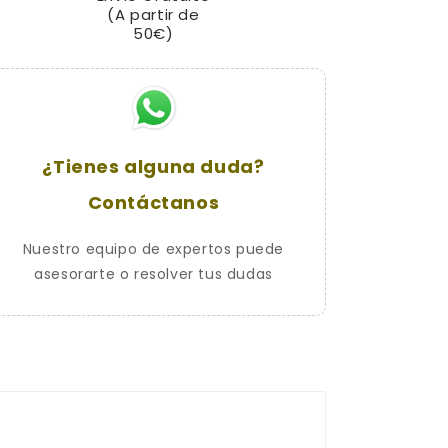
(A partir de
-
-
50€)
&gt;)
&gt;)
|
|
CLM
CLM
Antirrobo
Antirrobo
de
de
Manillar
Manillar
¿Tienes alguna duda?
CHIC
CHIC
llave
llave
Contáctanos
plana
plana
Nuestro equipo de expertos puede
asesorarte o resolver tus dudas