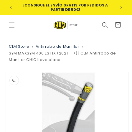
Ir
¡CONSIGUE EL ENVÍO GRATIS POR PEDIDOS A
directamente
¡BIE
PARTIR DE 50€!
al contenido
Carrito
CLM Store
Antirrobo de Manillar
SYM MAXSYM 400 ES FIX (2021 -->) | CLM Antirrobo de
Manillar CHIC llave plana
Ir
directamente
a la
información
del producto