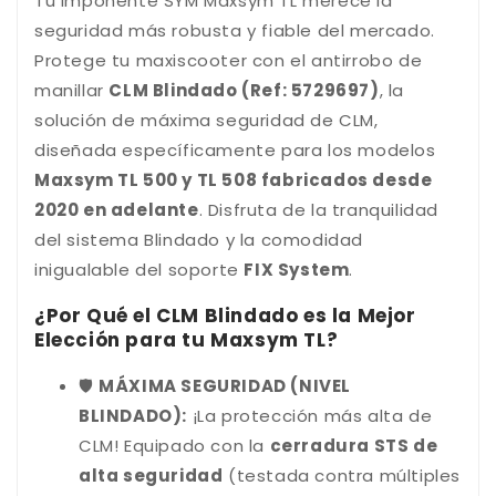
Tu imponente SYM Maxsym TL merece la
seguridad más robusta y fiable del mercado.
Protege tu maxiscooter con el antirrobo de
manillar
CLM Blindado (Ref: 5729697)
, la
solución de máxima seguridad de CLM,
diseñada específicamente para los modelos
Maxsym TL 500 y TL 508 fabricados desde
2020 en adelante
. Disfruta de la tranquilidad
del sistema Blindado y la comodidad
inigualable del soporte
FIX System
.
¿Por Qué el CLM Blindado es la Mejor
Elección para tu Maxsym TL?
🛡️
MÁXIMA SEGURIDAD (NIVEL
BLINDADO):
¡La protección más alta de
CLM! Equipado con la
cerradura STS de
alta seguridad
(testada contra múltiples