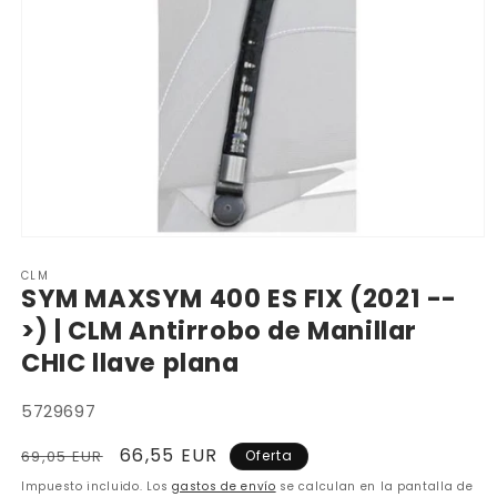
Abrir
elemento
CLM
multimedia
SYM MAXSYM 400 ES FIX (2021 --
1
en
>) | CLM Antirrobo de Manillar
una
ventana
CHIC llave plana
modal
SKU:
5729697
Precio
Precio
66,55 EUR
69,05 EUR
Oferta
habitual
de
Impuesto incluido. Los
gastos de envío
se calculan en la pantalla de