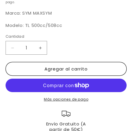
oferta
pago.
Marca: SYM MAXSYM
Modelo: TL 500cc/508cc
Cantidad
Reducir
Aumentar
cantidad
cantidad
para
para
Agregar al carrito
SYM
SYM
MAXSYM
MAXSYM
400
400
ES
ES
FIX
FIX
(2021
(2021
Más opciones de pago
-
-
-
-
&gt;)
&gt;)
Envío Gratuito (A
|
|
partir de 50€)
CLM
CLM