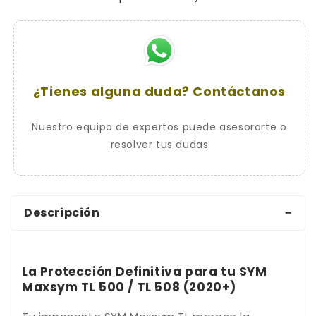
Antirrobo
Antirrobo
de
de
Manillar
Manillar
CHIC
CHIC
llave
llave
plana
plana
¿Tienes alguna duda? Contáctanos
Nuestro equipo de expertos puede asesorarte o
resolver tus dudas
Descripción
La Protección Definitiva para tu SYM
Maxsym TL 500 / TL 508 (2020+)