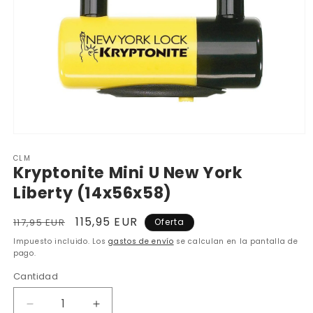
Abrir
elemento
CLM
multimedia
Kryptonite Mini U New York
1
en
Liberty (14x56x58)
una
ventana
modal
Precio
Precio
115,95 EUR
117,95 EUR
Oferta
habitual
de
Impuesto incluido. Los
gastos de envío
se calculan en la pantalla de
oferta
pago.
Cantidad
Reducir
Aumentar