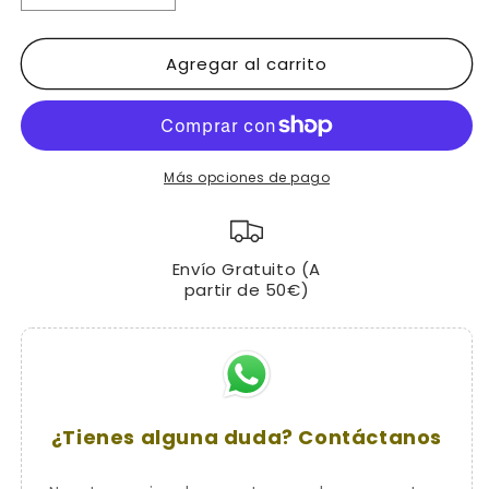
cantidad
cantidad
para
para
Agregar al carrito
Kryptonite
Kryptonite
Mini
Mini
U
U
New
New
York
York
Liberty
Liberty
Más opciones de pago
(14x56x58)
(14x56x58)
Envío Gratuito (A
partir de 50€)
¿Tienes alguna duda? Contáctanos