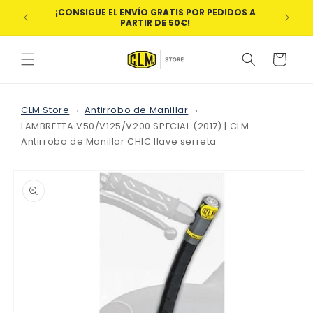
Ir
¡CONSIGUE EL ENVÍO GRATIS POR PEDIDOS A
directamente
¡BIE
PARTIR DE 50€!
al contenido
Carrito
CLM Store
Antirrobo de Manillar
LAMBRETTA V50/V125/V200 SPECIAL (2017) | CLM
Antirrobo de Manillar CHIC llave serreta
Ir
directamente
a la
información
del producto