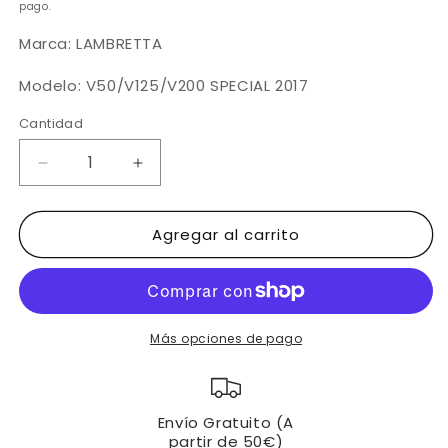
pago.
Marca: LAMBRETTA
Modelo: V50/V125/V200 SPECIAL 2017
Cantidad
Reducir
Aumentar
cantidad
cantidad
para
para
Agregar al carrito
LAMBRETTA
LAMBRETTA
V50/V125/V200
V50/V125/V200
SPECIAL
SPECIAL
(2017)
(2017)
|
|
CLM
CLM
Más opciones de pago
Antirrobo
Antirrobo
de
de
Manillar
Manillar
Envío Gratuito (A
CHIC
CHIC
partir de 50€)
llave
llave