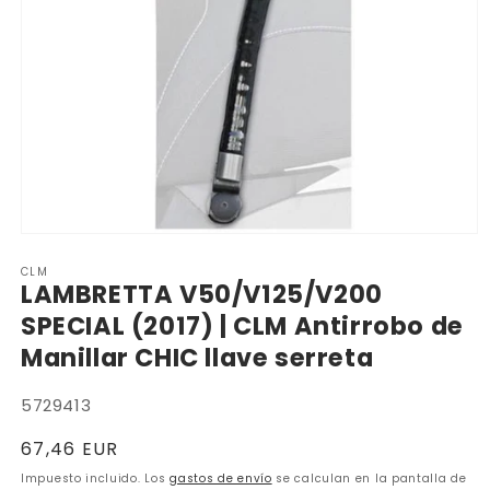
Abrir
elemento
CLM
multimedia
LAMBRETTA V50/V125/V200
1
en
SPECIAL (2017) | CLM Antirrobo de
una
ventana
Manillar CHIC llave serreta
modal
SKU:
5729413
Precio
67,46 EUR
habitual
Impuesto incluido. Los
gastos de envío
se calculan en la pantalla de