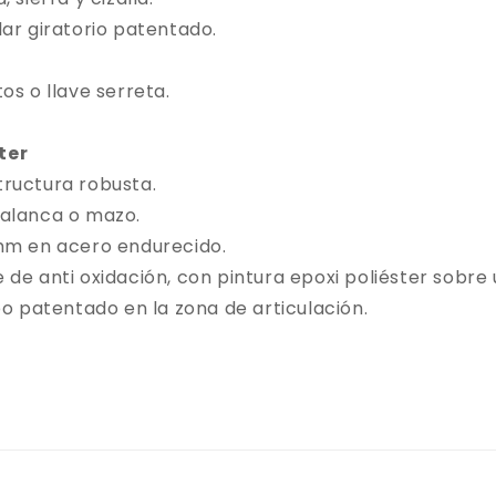
lar giratorio patentado.
os o llave serreta.
ter
ructura robusta.
palanca o mazo.
 mm en acero endurecido.
 de anti oxidación, con pintura epoxi poliéster sobr
bo patentado en la zona de articulación.