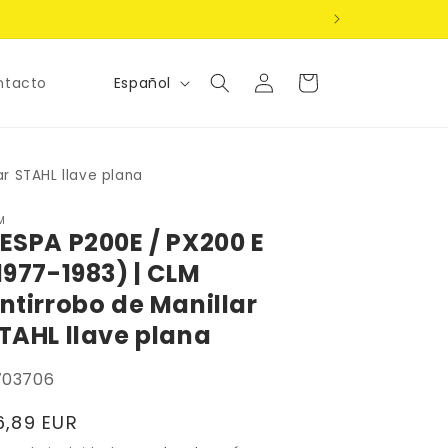
Iniciar
Idioma
Carrito
Español
ntacto
sesión
ar STAHL llave plana
M
ESPA P200E / PX200 E
1977-1983) | CLM
ntirrobo de Manillar
TAHL llave plana
U:
703706
recio
16,89 EUR