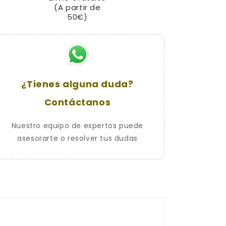
(A partir de
de
de
50€)
Manillar
Manillar
STAHL
STAHL
llave
llave
plana
plana
¿Tienes alguna duda?
Contáctanos
Nuestro equipo de expertos puede
asesorarte o resolver tus dudas