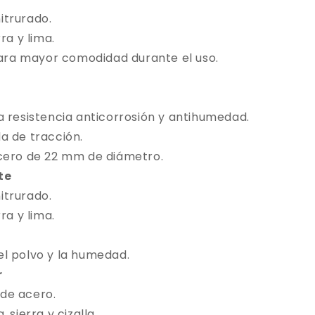
itrurado.
ra y lima.
 para mayor comodidad durante el uso.
a resistencia anticorrosión y antihumedad.
a de tracción.
acero de 22 mm de diámetro.
te
itrurado.
ra y lima.
l polvo y la humedad.
r
de acero.
 sierra y cizalla.