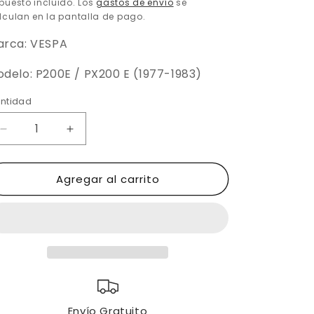
abitual
puesto incluido. Los
gastos de envío
se
lculan en la pantalla de pago.
arca: VESPA
delo: P200E / PX200 E (1977-1983)
ntidad
Reducir
Aumentar
cantidad
cantidad
para
para
Agregar al carrito
VESPA
VESPA
P200E
P200E
/
/
PX200
PX200
E
E
(1977-
(1977-
1983)
1983)
|
|
CLM
CLM
Envío Gratuito
Antirrobo
Antirrobo