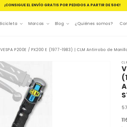
¡CONSIGUE EL ENVÍO GRATIS POR PEDIDOS A PARTIR DE 50€!
Bicicleta
Marcas
Blog
¿Quiénes somos?
Co
VESPA P200E / PX200 E (1977-1983) | CLM Antirrobo de Manill
CL
V
(
A
S
SK
5
P
1