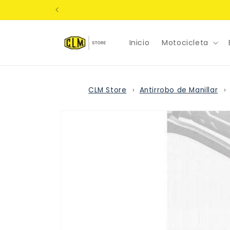
Ir
directamente
al contenido
Inicio
Motocicleta
CLM Store
Antirrobo de Manillar
Ir
directamente
a la
información
del producto